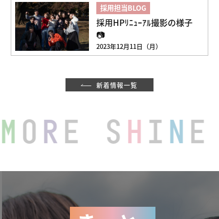
採用担当BLOG
採用HPﾘﾆｭｰｱﾙ撮影の様子
📷
2023年12月11日（月）
新着情報一覧
M
O
R
E S
H
I
N
E