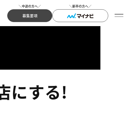
＼中途の方へ／
＼新卒の方へ／
募集要項
店にする!