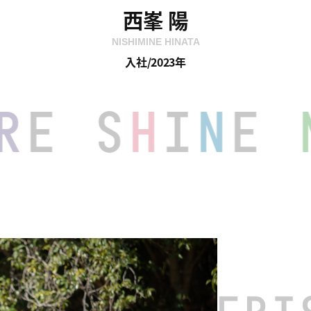
西峯 陽
NISHIMINE HINATA
入社/2023年
S
H
I
N
E
M
O
R