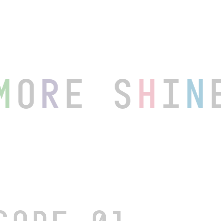
E S
H
I
N
E
M