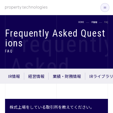
JP
EN
HOME
IR情報
FAQ
お知らせ
Frequently Asked Quest
Frequentl
企業情報
ions
企業情報トップ
事業内容
FAQ
Asked
代表挨拶
IR情報
会社概要
IR情報トップ
採用情報
IR情報
経営情報
業績・財務情報
IRライブラ
Questions
経営方針/事業戦略
プレスリリース
DXの取り組み
サステナビリティ
主要メンバー
コラム
株式上場をしている取引所を教えてください。
アクセス
お問い合わせ