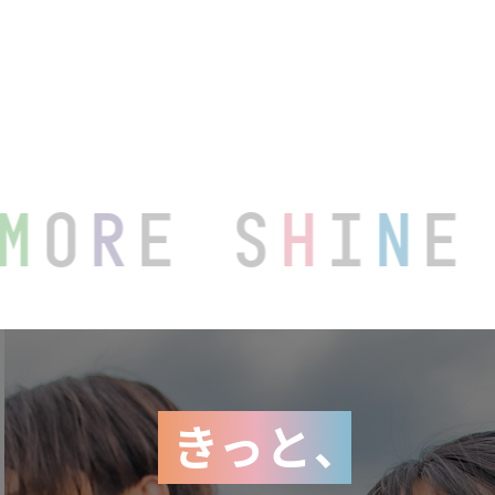
M
O
R
E S
H
I
N
きっと
、